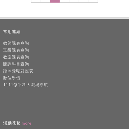
鋅峰)。 賀 林玉華老師榮獲經濟部產發署113年數位
學海飛颺計畫（密德蕯斯大學） 林玉華 林慶弧 2
管理共好加值計畫--優化產業流程轉型二案(合作廠
08：45〜09：00 企四甲 BY109022 吳幸怡 大學
商：富荃工業、源利製刀公司)+跨大葉醫設系合作
生對性別平等工作法修法重點認知之研究—以修平
一案(鈺發企業) 。
科技大學大三大四學生為例 林玉華 林慶弧
BY109040 蔡承穎 3 09：00〜09：15 企四甲
常用連結
BY109519 黃黎國寶 越南手作燈籠創業計畫書 黃玉
菁 林慶弧 BY109501 阮國輝 4 09：15〜09：30
教師課表查詢
企四甲 BY109509 王姵頵 虛擬社群的知識分享、認
班級課表查詢
知與行為間的關係 黃玉菁 林慶弧 BY109039 曾怜
教室課表查詢
鳳 BY109034 陳和豐 BY109510 張益銓 5 09：30
開課科目查詢
〜09：45 企四甲 BY109516 林韡 遊程規劃與行銷
證照獎勵對照表
展攤設計實作—以越南中部觀光旅遊為例 陳世杰 林
數位學習
慶弧 BY109504 趙氏明 BY109502 阮氏青香
1111修平科大職場導航
BY109503 黎氏錦仙 6 09：45〜10：00 企四甲
BY109004 郭宗靂 消費者行為分析-以NIKE球鞋為
例 阮俊英 林慶弧 BY109042 徐翊豪 7 10：00〜
10：15 企四甲 BY109016 葛宥辰 7-11與全家便利
超商於應用程式(APP)/行銷策略/服務項目之比較
鍾秀菊 林慶弧 BY109025 謝仁順 BY109018 王詩
活動花絮
more
旻 8 10：15〜10：30 企四甲 BY109008 呂澤銘