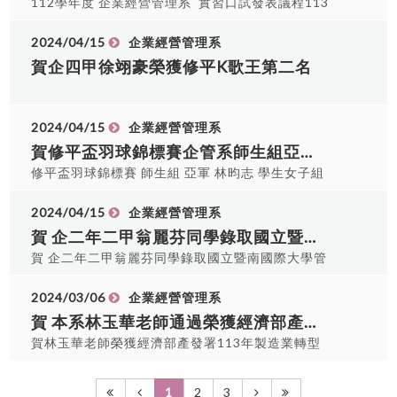
15:40 114碩士-甄-企管-026 戴o玹 48 15:50 114
112學年度 企業經營管理系 實習口試發表議程113
碩士-甄-企管-033 鄧o珊 49 16:00 114碩士-甄-企
年5月1日(三) 地點：E0202 序 號 時間 班級 學號
管-007 鍾o明 50 16:10 114碩士-甄-企管-018 張o
姓名 實習機構 指導老師 校內評審 1 09：00〜
2024/04/15
企業經營管理系
榆
09：15 企四甲 BY109007 汪立峰 崧泉企業股份有
賀企四甲徐翊豪榮獲修平K歌王第二名
限公司 林玉華 林淑玲 2 09：15〜09：30 企四甲
BY109012 謝心云 崧泉企業股份有限公司 林玉華
林淑玲 3 09：30〜09：45 企四甲 BY109023 簡辰
2024/04/15
企業經營管理系
軒 統一生活事業股份有限公司-康是美藥妝店(太平
賀修平盃羽球錦標賽企管系師生組亞軍林昀志 學生女子組冠軍徐悅萍、簡筠宸亞軍陳淑真
門市) 林玉華 林淑玲 4 09：45〜10：00 企四甲
修平盃羽球錦標賽 師生組 亞軍 林昀志 學生女子組
BY109006 游雅淩 忠正保全股份有限公司 黃玉菁
冠軍 徐悅萍、簡筠宸 亞軍 陳淑真
林淑玲 5 10：00〜10：15 企四甲 BY109009 林泇
2024/04/15
企業經營管理系
宏 寶雅國際股份有限公司(台中精武東店) 黃玉菁 林
賀 企二年二甲翁麗芬同學錄取國立暨南國際大學管理學院高階經營管理碩士班學位學程在職專班
淑玲 6 10：15〜10：30 企四甲 BY109010 吳宥芯
寶雅國際股份有限公司(沙鹿光華店) 林淑玲 陳世杰
賀 企二年二甲翁麗芬同學錄取國立暨南國際大學管
7 10：30〜10：45 企四甲 BY109030 黃麗兒 金格
理學院高階經營管理碩士班學位學程在職專班
科技股份有限公司 阮俊英 陳世杰 每組口頭報告12
2024/03/06
企業經營管理系
分鐘，採統問統答方式，回答時間3分鐘。現場有計
賀 本系林玉華老師通過榮獲經濟部產發署113年製造業轉型推動計畫與113年數位管理共好加值計畫共7案補助！
時與按鈴人員提醒。 112學年度 企業經營管理系 專
賀林玉華老師榮獲經濟部產發署113年製造業轉型
題口試發表議程113年5月 1日（三) 地點：E0205
推動計畫--碳盤查加值應用二案(合作廠商釸達精
編號 時間 班級 學號 姓名 專題名稱 指導老師 校內
密、源利製刀公司)+跨機械系合作二案(廠商俱佳、
評審 1 08：30〜08：45 企四甲 BY109902 陳龍寬
1
2
3