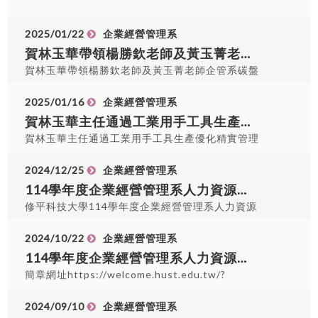
保卡）應考。 電話：(04)24961100 分機2199 企
管系辦公室 “企管系”系辦公室報到，路線指引影片
2025/01/22
企業經營管理系
如下： 開車指引
賀林玉華帶領楊勝欽老師及黃玉菁老師企管系碳盤查跨域團隊，通過經濟部產發署碳盤輔導案8件。
https://www.facebook.com/share/p/1BGqxNkxF7/
賀林玉華帶領楊勝欽老師及黃玉菁老師企管系碳盤
停車場至系辦指引
查跨域團隊，通過經濟部產發署碳盤輔導案8件。
https://www.facebook.com/share/p/1NV5KVGtiW/
2025/01/16
企業經營管理系
走路指引
賀林玉華主任通過工業用手工具生產優化精實管理服務計畫、力陽工業生產線效率提升精實管理服務計畫、馥民金屬製品加工效率精實管理服務計畫
https://www.facebook.com/share/p/18NtVCkGzZ/
面試時間 編號 姓名 08:40 碩企管114012
賀林玉華主任通過工業用手工具生產優化精實管理
楊○惠 08:45 碩企管114021 陳○銘 08:50 碩
服務計畫、力陽工業生產線效率提升精實管理服務
企管114004 張○濱 08:55 碩企管114013 莊○
計畫、馥民金屬製品加工效率精實管理服務計畫
2024/12/25
企業經營管理系
玉 09:10 碩企管114001 周○劼 09:15 碩企管
114學年度企業經營管理系人力資源管理碩士班口試時間表
114002 鄧○宇 09:20 碩企管114003 蕭○玲
修平科技大學114學年度企業經營管理系人力資源
09:25 碩企管114006 張○琪 09:30 碩企管
管理碩士班考試試務公告 面試日期：113年12月28
114005 林○妤 09:35 碩企管114008 林○儒
日 面試地點：E202教室 報到地點：E201教室(企
2024/10/22
企業經營管理系
09:40 碩企管114009 林○琪 09:45 碩企管
管系辦公室) 請於面試前30分鐘於E0201完成報到
114學年度企業經營管理系人力資源管理碩士班招生
114010 莊○玗 09:50 碩企管114011 吳○圳
電話：(04)24961100 分機2198 徐小姐 “企管系”系
簡章網址https://welcome.hust.edu.tw/?
10:25 碩企管114014 林○秀 10:30 碩企管
辦公室報到，路線指引影片如下： 開車指引
type=detail&item=9&isEn=0&custom=20647
114015 李○耆 10:35 碩企管114016 卓○瀅
https://www.facebook.com/share/p/1BGqxNkxF7/
2024/09/10
企業經營管理系
10:40 碩企管114017 張○蓁 10:45 碩企管
停車場至系辦指引