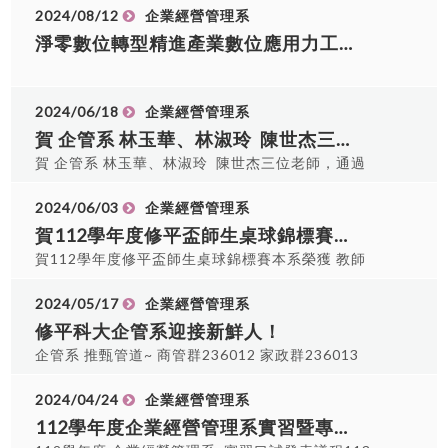
11:30 114碩士-甄-企管-046 范o堅 23 11:40 114
2024/08/12
企業經營管理系
碩士-甄-企管-047 郭o宜 24 11:50 114碩士-甄-企
淨零數位轉型精進產業數位應用力工作坊
管-048 曾o琪 25 12:00 114碩士-甄-企管-049 卓o
瀅 26 12:10 114碩士-甄-企管-050 蔡o婷 27
12:20 114碩士-甄-企管-004 盧o璋 28 12:30 114
2024/06/18
企業經營管理系
碩士-甄-企管-005 鄭o琴 29 12:40 114碩士-甄-企
賀 企管系 林玉華、林淑玲 陳世杰三位老師，通過經濟部產發署第一屆IPAS淨零碳規劃管理師認證。
管-008 莊o玗 30 12:50 114碩士-甄-企管-013 楊o
賀 企管系 林玉華、林淑玲 陳世杰三位老師，通過
惠 31 13:00 114碩士-甄-企管-015 林o儒 32
經濟部產發署第一屆IPAS淨零碳規劃管理師認證。
13:10 114碩士-甄-企管-016 陳o銘 33 13:20 114
2024/06/03
企業經營管理系
碩士-甄-企管-017 張o琪 34 13:30 114碩士-甄-企
管-019 李o勛 35 13:40 114碩士-甄-企管-020 林o
賀112學年度修平盃師生桌球錦標賽本系榮獲佳績
琪 36 13:50 114碩士-甄-企管-021 曹o誌 37
賀112學年度修平盃師生桌球錦標賽本系榮獲 教師
14:00 114碩士-甄-企管-022 梁o展 38 14:10 114
男子組 第三名阮俊英 學生男子組 第三名林昀志 學
碩士-甄-企管-029 馬o鳳 39 14:20 114碩士-甄-企
生女子組 第二名盧映涵
2024/05/17
企業經營管理系
管-010 謝o翰 40 14:30 114碩士-甄-企管-012 吳o
修平科大企管系迎接新鮮人！
懃 41 14:40 114碩士-甄-企管-034 高o凱 42
企管系 推甄管道~ 商管群236012 家政群236013
14:50 114碩士-甄-企管-040 游o仁 43 15:00 114
餐旅群236014
碩士-甄-企管-041 林o瑩 44 15:10 114碩士-甄-企
2024/04/24
企業經營管理系
管-006 詹o如 45 15:20 114碩士-甄-企管-011 吳o
112學年度企業經營管理系實習暨專題口試發表議程
圳 46 15:30 114碩士-甄-企管-009 何尹o生 47