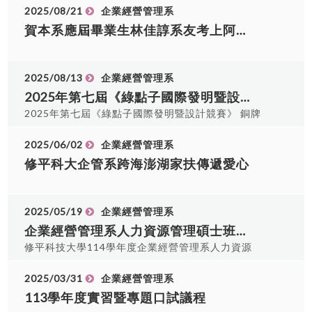
2025/08/21
企業經營管理系
賀本系應屆畢業生林佳諄系友考上阿聯酋航空空服員
2025/08/13
企業經營管理系
2025年第七屆《綠點子國際發明暨設計競賽》銅牌獎
2025年第七屆《綠點子國際發明暨設計競賽》 銅牌
獎｜《機巧機構之自働配重台教具》 指導老師｜企
管系 陳世杰、工管系 賴柏言 團隊學生｜精實所二
2025/06/02
企業經營管理系
甲 張元柏、張資珮、廖珍玉 企管四甲、四乙 林珮
修平科大企管系跨海澎湖家扶傳遞愛心
潔、陳芃妤 機械四甲 林肇洋
2025/05/19
企業經營管理系
企業經營管理系人力資源管理碩士班考試時間公告
修平科技大學114學年度企業經營管理系人力資源
管理碩士班考試試務公告 面試日期：114年5月24
日 面試地點：E202教室 報到地點：E201教室 (企
2025/03/31
企業經營管理系
管系辦公室) 請於面試前15分鐘於E0201完成報到
113學年度實習暨專題口試議程
，請考生攜帶個人證件（須附照片，如身分證、健