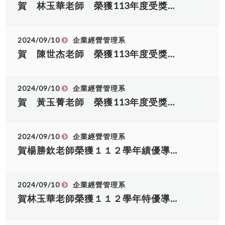
114018 黃○縈 10:50 碩企管114019 馮○年
賀 林玉華老師 榮獲113年度受獎勵支領彈性薪資獎項之服務與輔導績優類(第二款第一目)
https://www.facebook.com/share/p/1NV5KVGtiW/
10:55 碩企管114020 詹○如 11:00 碩企管
走路指引
114007 吳○懃 11:05 碩企管114022 黃○盈
https://www.facebook.com/share/p/18NtVCkGzZ/
2024/09/10
企業經營管理系
序號 時間 准考證號碼 姓名 1 08:00 114碩士-甄-企
賀 陳世杰老師 榮獲113年度受獎勵支領彈性薪資獎項之教學績優類(第一款第二目)
管-025 黃o汝 2 08:10 114碩士-甄-企管-027 林o
茹 3 08:20 114碩士-甄-企管-028 鍾o峰 4 08:30
114碩士-甄-企管-042 張o怡 5 08:40 114碩士-甄-
企管-043 楊o葳 6 08:50 114碩士-甄-企管-001 林
2024/09/10
企業經營管理系
o凱 7 09:00 114碩士-甄-企管-002 李o軒 8 09:10
賀 黃玉菁老師 榮獲113年度受獎勵支領彈性薪資獎項之教學績優類(第一款第一目)
114碩士-甄-企管-023 張o濱 9 09:20 114碩士-甄-
企管-024 劉o金 10 09:30 114碩士-甄-企管-014
賴o妙 11 09:40 114碩士-甄-企管-030 李o耆 12
2024/09/10
企業經營管理系
09:50 114碩士-甄-企管-031 張o蓁 13 10:00 114
賀楊勝欽老師榮獲１１２學年績優導師獎項
碩士-甄-企管-032 林o秀 14 10:10 114碩士-甄-企
管-035 李o宸 15 10:20 114碩士-甄-企管-036 廖o
慶 16 10:30 114碩士-甄-企管-037 許o香 17
2024/09/10
企業經營管理系
10:40 114碩士-甄-企管-038 莊o玉 18 10:50 114
碩士-甄-企管-039 林o妤 19 11:00 114碩士-甄-企
賀林玉華老師榮獲１１２學年特優導師獎項
管-003 馮o年 20 11:10 114碩士-甄-企管-044 賴o
毅 21 11:20 114碩士-甄-企管-045 林o祈 22