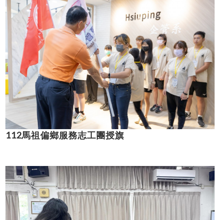
112馬祖偏鄉服務志工團授旗