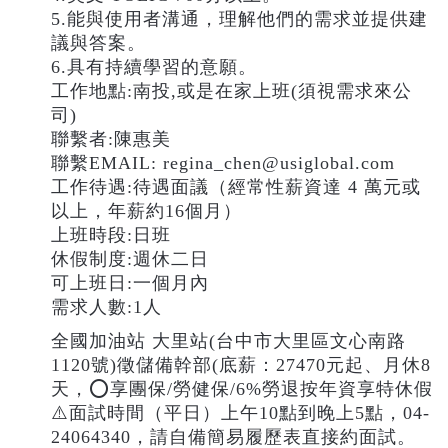
5.能與使用者溝通，理解他們的需求並提供建
議與答案。
6.具有持續學習的意願。
工作地點:南投,或是在家上班(須視需求來公
司)
聯繫者:陳惠美
聯繫EMAIL: regina_chen@usiglobal.com
工作待遇:待遇面議（經常性薪資達 4 萬元或
以上，年薪約16個月）
上班時段:日班
休假制度:週休二日
可上班日:一個月內
需求人數:1人
全國加油站 大里站(台中市大里區文心南路
1120號)徵儲備幹部(底薪：27470元起、月休8
天，⭕️享團保/勞健保/6%勞退按年資享特休假
⚠️面試時間（平日）上午10點到晚上5點，04-
24064340，請自備簡易履歷表直接約面試。